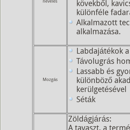
nevelés
kövekből, kavics
különféle fadar
Alkalmazott te
alkalmazása.
Labdajátékok 
Távolugrás ho
Lassabb és gyo
különböző akad
Mozgás
kerülgetésével
Séták
Zöldágjárás:
A tavaszt, a term