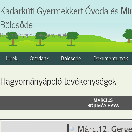
Kadarkúti Gyermekkert Óvoda és Mi
Bölcsőde
Hagyományápoló tevékenységek
Hírek
Óvodánk
Bölcsőde
Dokumentumok
Hagyományápoló tevékenységek
MÁRCIUS
BÖJTMÁS HAVA
Márc.12. Gergel