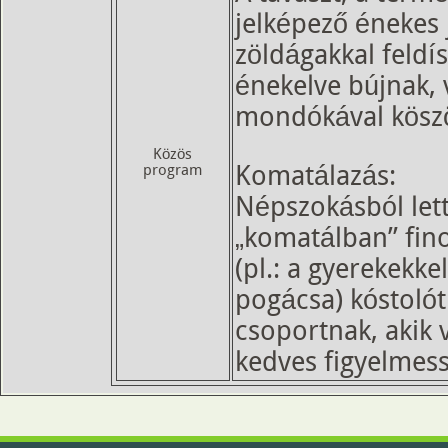
jelképező énekes 
zöldágakkal feldís
énekelve bújnak, 
mondókával köszön
Közös
program
Komatálazás:
Népszokásból let
„komatálban” fin
(pl.: a gyerekekke
pogácsa) kóstolót
csoportnak, akik 
kedves figyelmess