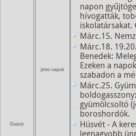
napon gyűjtöget
hívogatták, tob
iskolatársakat. 
Márc.15. Nemz
Márc.18. 19.20.
Benedek: Mele
Ezeken a napo
Jeles napok
szabadon a mé
Márc.25. Gyüm
boldogasszony:
gyümölcsoltó (j
boroshordók.
Húsvét - A ker
Óvónő
legnagyobb ün