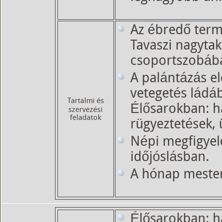
Az ébredő term
Tavaszi nagytak
csoportszobáb
A palántázás el
vetegetés ládá
Tartalmi és
Élősarokban: h
szervezési
feladatok
rügyeztetések, 
Népi megfigyel
időjóslásban.
A hónap mester
Élősarokban: h