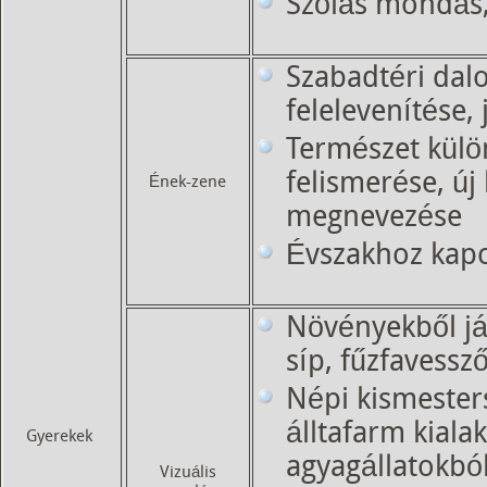
Szólás mondás,
Szabadtéri dalo
felelevenítése, 
Természet külö
felismerése, új
Ének-zene
megnevezése
Évszakhoz kap
Növényekből ját
síp, fűzfavessz
Népi kismesters
álltafarm kiala
Gyerekek
agyagállatokbó
Vizuális