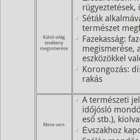
rügyeztetések, 
Séták alkalmáv
természet megf
Külső világ
Fazekasság: fa
tevékeny
megismerése, a
megismerése
eszközökkel va
Korongozás: dí
rakás
A természeti je
időjósló mondó
eső stb.), kiolv
Mese-vers
Évszakhoz kap